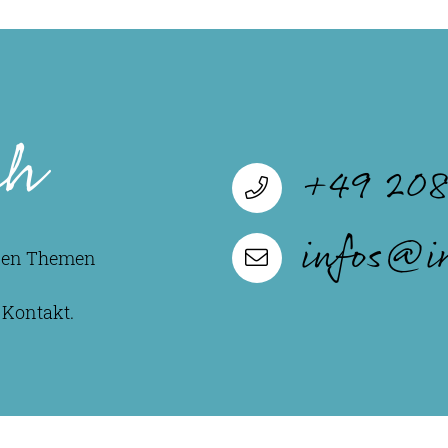
ch
+49 208
infos@i
 den Themen
 Kontakt.