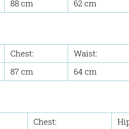
88 cm
62 cm
Chest:
Waist:
87 cm
64 cm
Chest:
Hip