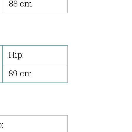
88 cm
Hip:
89 cm
: