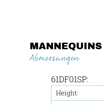
MANNEQUINS
Abmessungen
61DF01SP:
Height: