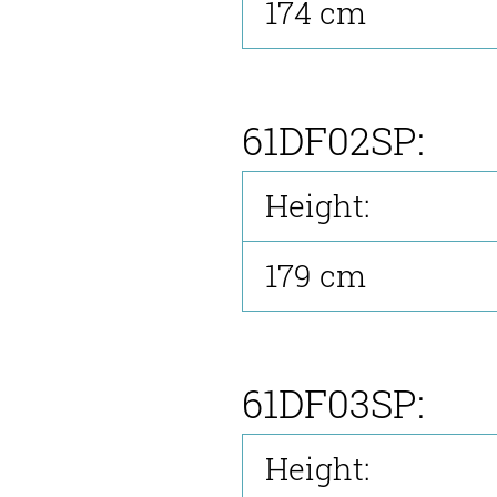
174 cm
61DF02SP:
Height:
179 cm
61DF03SP:
Height: