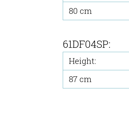
80 cm
61DF04SP:
Height:
87 cm