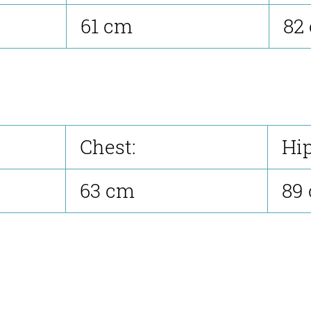
61 cm
82
Chest:
Hip
63 cm
89