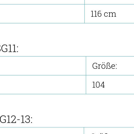
116 cm
G11:
Größe:
104
G12-13: