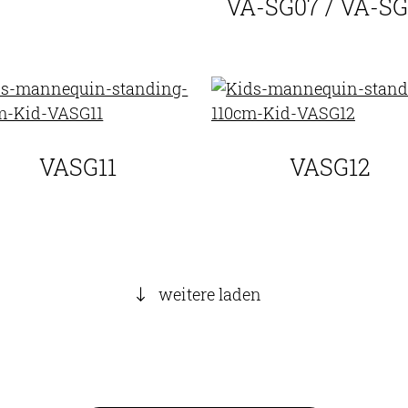
VA-SG07 / VA-S
VASG11
VASG12
weitere laden