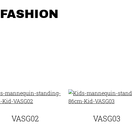
FASHION
VASG02
VASG03