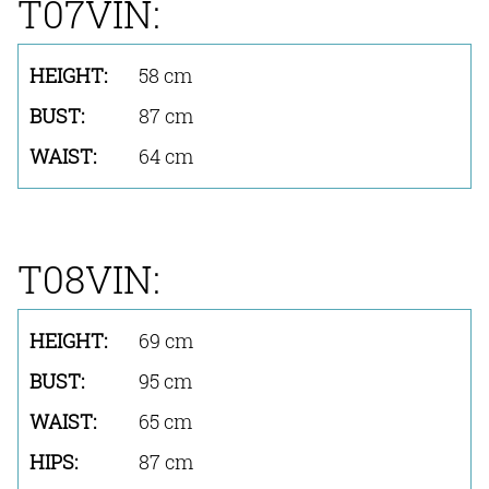
T07VIN:
58 cm
87 cm
64 cm
T08VIN:
69 cm
95 cm
65 cm
87 cm